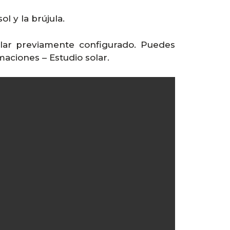
l y la brújula.
olar previamente configurado. Puedes
maciones – Estudio solar.