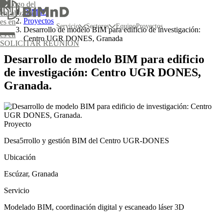
BIMnD
Proyectos
es
en
Servicio
Sectores
Equipo
Proyectos
Desarrollo de modelo BIM para edificio de investigación:
es
en
Centro UGR DONES, Granada
SOLICITAR REUNIÓN
Desarrollo de modelo BIM para edificio
de investigación: Centro UGR DONES,
Granada.
tivos
IM a medida
Captura de la realidad
Proyecto
ico
Modelado BIM
oordinación BIM
Diseño y elaboración de proyectos integrales
Desa5rrollo y gestión BIM del Centro UGR-DONES
Seguimiento de obra digitalizada
o
Ubicación
Escúzar, Granada
Servicio
Modelado BIM, coordinación digital y escaneado láser 3D