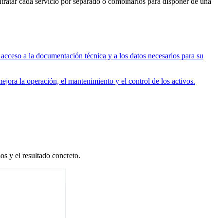
ntratar cada servicio por separado o combinarlos para disponer de una
el acceso a la documentación técnica y a los datos necesarios para su
I
V
jora la operación, el mantenimiento y el control de los activos.
os y el resultado concreto.