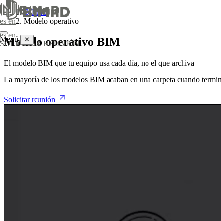
BIMnD
Modelo operativo
es
en
es
en
Menú
Modelo operativo BIM
✕
SOLICITAR REUNIÓN
Servicio
El modelo BIM que tu equipo usa cada día, no el que archiva
Sectores
La mayoría de los modelos BIM acaban en una carpeta cuando termina 
Industria
Valorización de activos
Formación BIM a medida
Captura de la
Consultoría BIM
Proyectos
Terciario
Inventario digital
Soporte técnico
Modelado B
Equipo
Patrimonio
Gestión y coordinación BIM
Diseño y elab
Ingeniería 4.0
Solicitar reunión
Solicitar reunión
Residencial prime
Seguimiento d
Modelo operativo