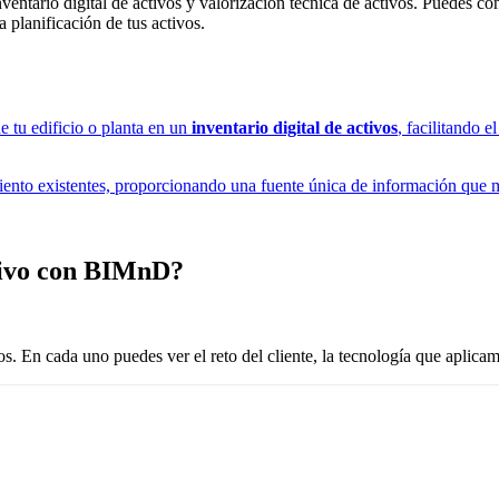
ntario digital de activos y valorización técnica de activos. Puedes co
 planificación de tus activos.
e tu edificio o planta en un
inventario digital de activos
, facilitando 
iento existentes, proporcionando una fuente única de información que me
tivo con BIMnD?
s. En cada uno puedes ver el reto del cliente, la tecnología que aplicam