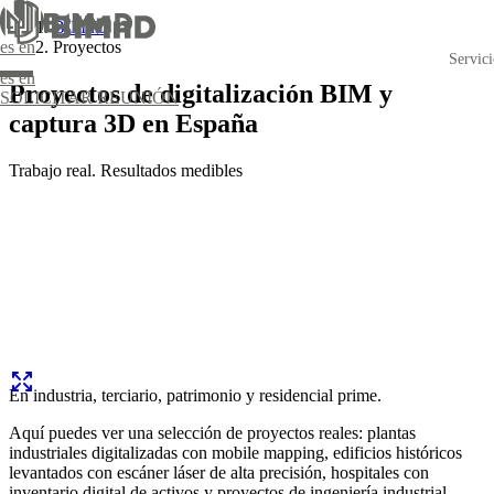
BIMnD
Proyectos
es
en
Servic
es
en
Proyectos de digitalización BIM y
SOLICITAR REUNIÓN
captura 3D en España
Trabajo real. Resultados medibles
tivos
IM a medida
Captura de la realidad
ico
Modelado BIM
oordinación BIM
Diseño y elaboración de proyectos integrales
Seguimiento de obra digitalizada
o
En industria, terciario, patrimonio y residencial prime.
Aquí puedes ver una selección de proyectos reales: plantas
industriales digitalizadas con mobile mapping, edificios históricos
levantados con escáner láser de alta precisión, hospitales con
inventario digital de activos y proyectos de ingeniería industrial