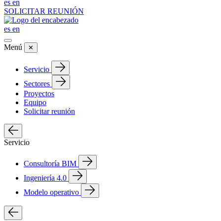
es
en
SOLICITAR REUNIÓN
es
en
Menú
✕
Servicio
Sectores
Proyectos
Equipo
Solicitar reunión
Servicio
Consultoría BIM
Ingeniería 4.0
Modelo operativo