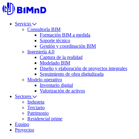
Servicio
Consultoría BIM
Formación BIM a medida
Soporte técnico
Gestión y coordinación BIM
Ingeniería 4.0
Captura de la realidad
Modelado BIM
Diseño y elaboración de proyectos integrales
Seguimiento de obra digitalizada
Modelo operativo
Inventario digital
Valorización de activos
Sectores
Industria
Terciario
Patrimonio
Residencial prime
Equipo
Proyectos